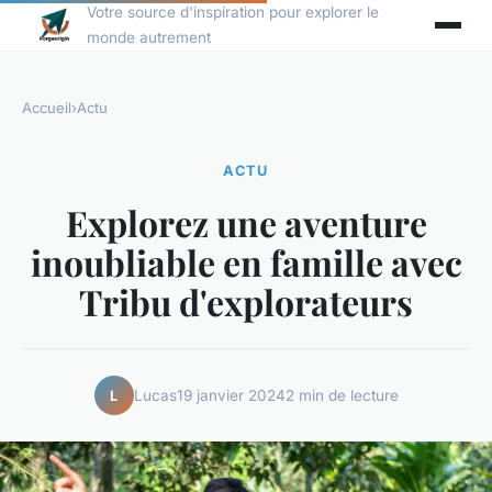
Votre source d'inspiration pour explorer le
monde autrement
Accueil
›
Actu
ACTU
Explorez une aventure
inoubliable en famille avec
Tribu d'explorateurs
Lucas
19 janvier 2024
2 min de lecture
L