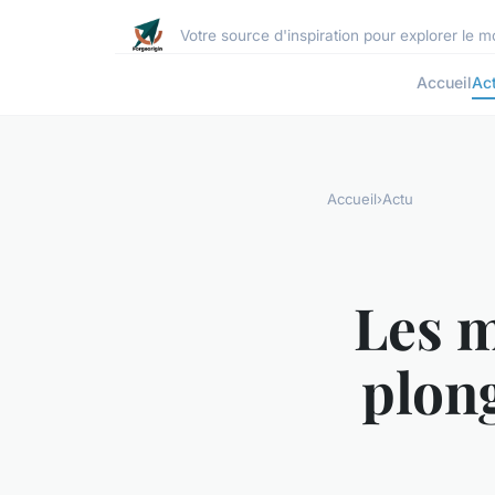
Votre source d'inspiration pour explorer le
Accueil
Ac
Accueil
›
Actu
Les m
plon