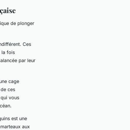
çaise
nique de plonger
ndifférent. Ces
la fois
balancée par leur
 une cage
s de ces
 qui vous
océan.
uins est une
s marteaux aux