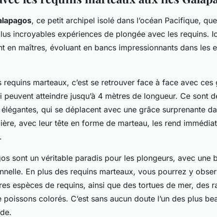
Galapagos
, ce petit archipel isolé dans l’océan Pacifique, q
plus incroyables expériences de plongée avec les requins. Ic
t en maîtres, évoluant en bancs impressionnants dans les ea
s requins marteaux, c’est se retrouver face à face avec ces
i peuvent atteindre jusqu’à 4 mètres de longueur. Ce sont d
 élégantes, qui se déplacent avec une grâce surprenante dan
lière, avec leur tête en forme de marteau, les rend immédi
.
os sont un véritable paradis pour les plongeurs, avec une b
nnelle. En plus des requins marteaux, vous pourrez y obse
es espèces de requins, ainsi que des tortues de mer, des ra
 poissons colorés. C’est sans aucun doute l’un des plus be
de.