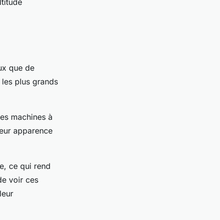
ltitude
eux que de
 les plus grands
les machines à
leur apparence
, ce qui rend
de voir ces
leur