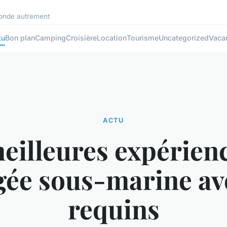
 monde autrement
tu
Bon plan
Camping
Croisière
Location
Tourisme
Uncategorized
Vaca
ACTU
eilleures expérien
gée sous-marine ave
requins