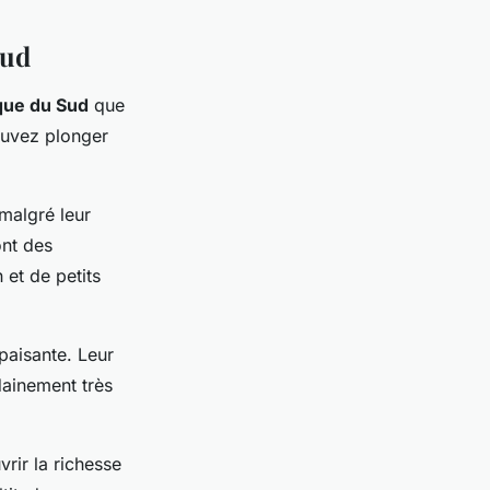
Sud
que du Sud
que
ouvez plonger
malgré leur
ont des
 et de petits
apaisante. Leur
dainement très
rir la richesse