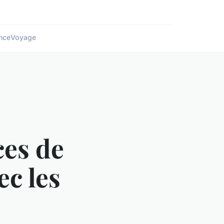
nce
Voyage
ces de
c les