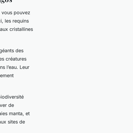
ue vous pouvez
i, les requins
ux cristallines
 géants des
es créatures
s l’eau. Leur
atement
iodiversité
rver de
ies manta, et
aux sites de