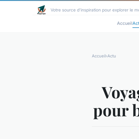
Votre source d'inspiration pour explorer le
Accueil
Ac
Accueil
›
Actu
Voyag
pour b