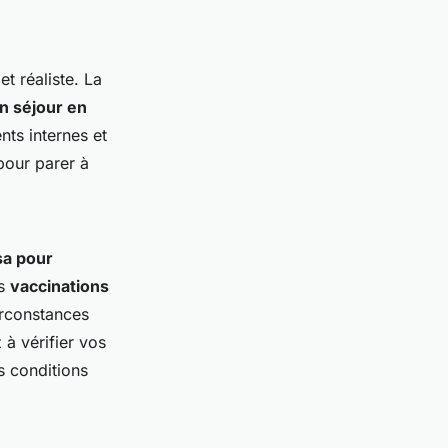
t réaliste. La
n séjour en
nts internes et
our parer à
sa pour
es
vaccinations
irconstances
 à vérifier vos
s conditions