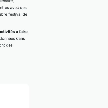
lénaire,
ontres avec des
èbre festival de
activités à faire
andonnées dans
ont des