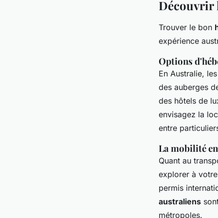
Découvrir l
Trouver le bon
expérience austr
Options d'héb
En Australie, le
des auberges de
des hôtels de lu
envisagez la lo
entre particulier
La mobilité en
Quant au transp
explorer à votr
permis internati
australiens
sont
métropoles.