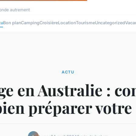
 monde autrement
tu
Bon plan
Camping
Croisière
Location
Tourisme
Uncategorized
Vaca
ACTU
e en Australie : co
ien préparer votre