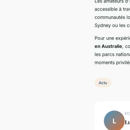
Les amateurs d'a
accessible à tra
communautés loc
Sydney ou les c
Pour une expéri
en Australie
, c
les parcs nation
moments privilé
Actu
EC
L
L