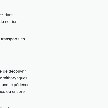
ez dans
de ne rien
s transports en
ue de découvrir
 ornithorynques
 une expérience
pies ou encore