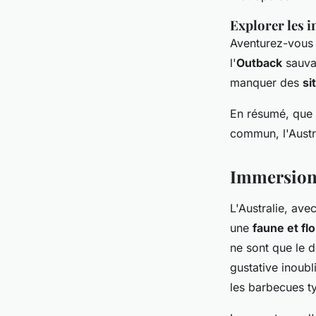
Explorer les 
Aventurez-vous a
l'
Outback
sauvag
manquer des
si
En résumé, que v
commun, l'Austra
Immersion 
L'Australie, ave
une
faune et fl
ne sont que le 
gustative inoubl
les barbecues t