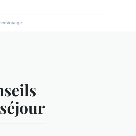
nce
Voyage
nseils
 séjour