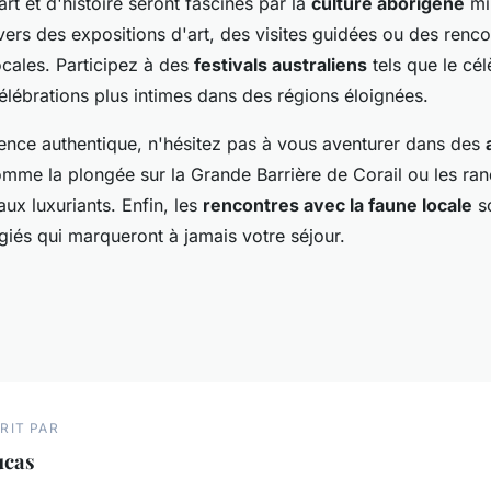
rt et d'histoire seront fascinés par la
culture aborigène
mil
vers des expositions d'art, des visites guidées ou des renc
ales. Participez à des
festivals australiens
tels que le cél
élébrations plus intimes dans des régions éloignées.
ence authentique, n'hésitez pas à vous aventurer dans des
omme la plongée sur la Grande Barrière de Corail ou les r
aux luxuriants. Enfin, les
rencontres avec la faune locale
s
giés qui marqueront à jamais votre séjour.
RIT PAR
ucas