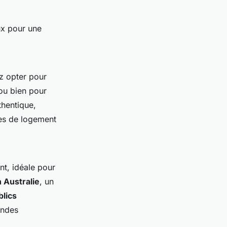
ux pour une
z opter pour
ou bien pour
thentique,
mes de logement
nt, idéale pour
n Australie
, un
blics
andes