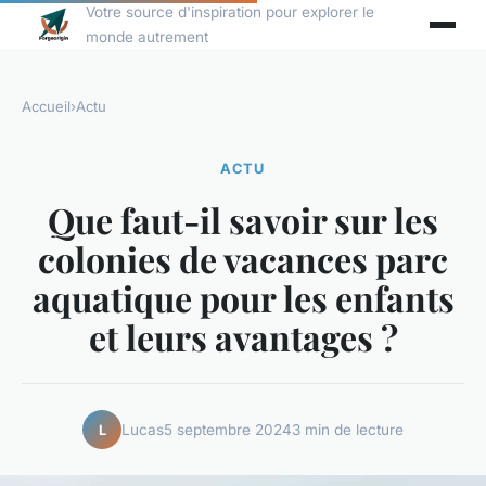
Votre source d'inspiration pour explorer le
monde autrement
Accueil
›
Actu
ACTU
Que faut-il savoir sur les
colonies de vacances parc
aquatique pour les enfants
et leurs avantages ?
Lucas
5 septembre 2024
3 min de lecture
L